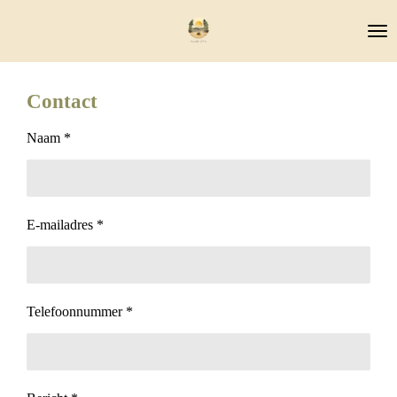
Ga
direct
naar
de
Contact
hoofdinhoud
Naam *
E-mailadres *
Telefoonnummer *